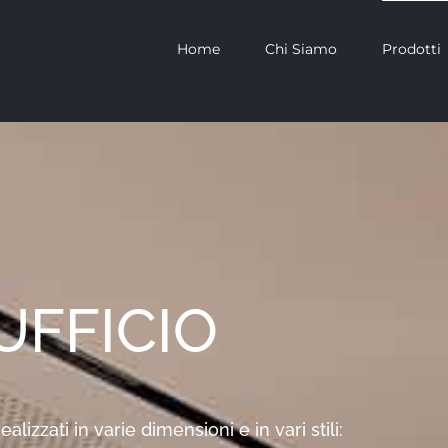
Home
Chi Siamo
Prodotti
UFFICIO
alizzati in varie dimensioni e in vari stili: