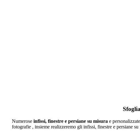
FALEGNAMERIA L.F.
falegnami di fiducia per i tuoi infissi su misura, mae
Sfoglia
Numerose
infissi, finestre e persiane
su misura
e personalizzate
fotografie , insieme realizzeremo gli infissi, finestre e persiane