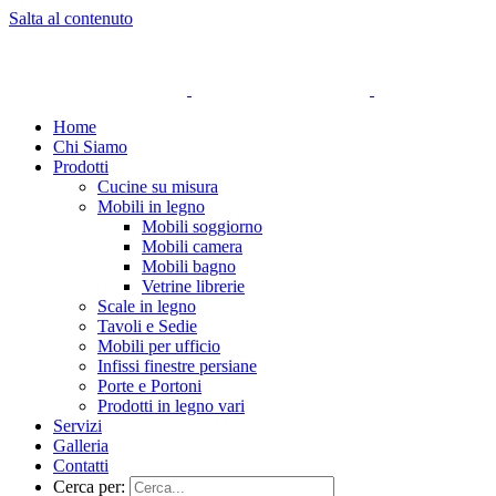
Salta al contenuto
Home
Chi Siamo
Prodotti
Cucine su misura
Mobili in legno
Mobili soggiorno
Mobili camera
Mobili bagno
Vetrine librerie
Scale in legno
Tavoli e Sedie
Mobili per ufficio
Infissi finestre persiane
Porte e Portoni
Prodotti in legno vari
Servizi
Galleria
Contatti
Cerca per: