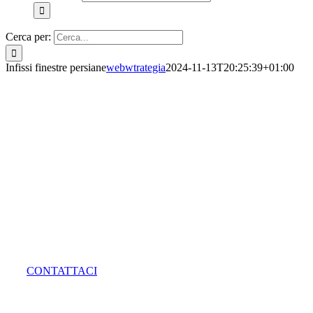
Cerca per:
Infissi finestre persiane
webwtrategia
2024-11-13T20:25:39+01:00
INFISSI PERSIANE FINESTRE SU M
Le nostre finestre persiane in legno sono il risultato di anni 
estetica desiderata dal cliente, senza mai perdere di vista la
essenza e realizziamo ogni finitura naturale, laccata, spazzol
CONTATTACI