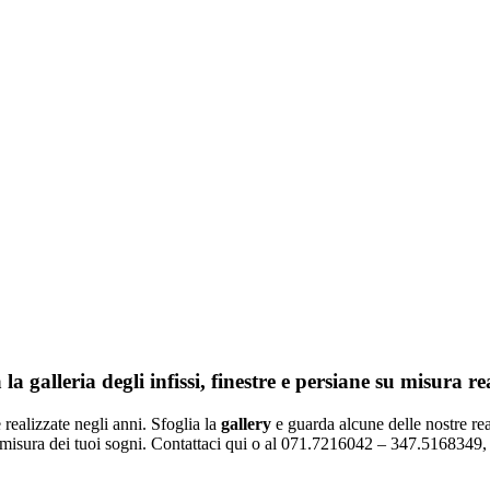
stri artigiani della lavorazione del legno
 la galleria degli infissi, finestre e persiane su misura re
 realizzate negli anni. Sfoglia la
gallery
e guarda alcune delle nostre rea
 su misura dei tuoi sogni. Contattaci qui o al 071.7216042 – 347.5168349,