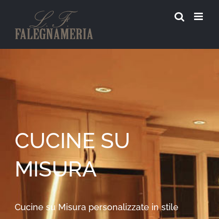
Salta
al
contenuto
CUCINE SU
MISURA
Cucine su Misura personalizzate in stile