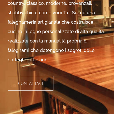
country, classico, moderne, provenzali,
shabby chic o come vuoi Tu ! Siamo una
falegnameria artigianale che costruisce
cucine in legno personalizzate di alta qualità,
realizzate con la manualità propria di
falegnami che detengono i segreti delle
botteghe artigiane.
CONTATTACI